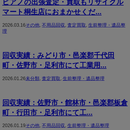
ピアノの出張査定・買取もリサイクル
マート桐生店におまかせくだ...
2026.03.16
その他
,
不用品回収
,
査定買取
,
生前整理・遺品整
理
回収実績：みどり市・邑楽郡千代田
町・佐野市・足利市にて工業用...
2026.01.26
未分類
,
査定買取
,
生前整理・遺品整理
回収実績：佐野市・館林市・邑楽郡板倉
町・行田市・足利市にて工...
2026.01.19
その他
,
不用品回収
,
生前整理・遺品整理