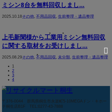
ミシン8台を無料回収しまし...
2025.10.18
その他
,
不用品回収
,
生前整理・遺品整理
上毛新聞様から工業用ミシン無料回収
に関する取材をお受けしまし...
2025.08.29
その他
,
不用品回収
,
未分類
,
生前整理・遺品整理
1
2
3
4
〒376-0044 群馬県桐生市永楽町5-10MEGAドン・キホー
テ桐生店B1F TEL:0277-43-7888