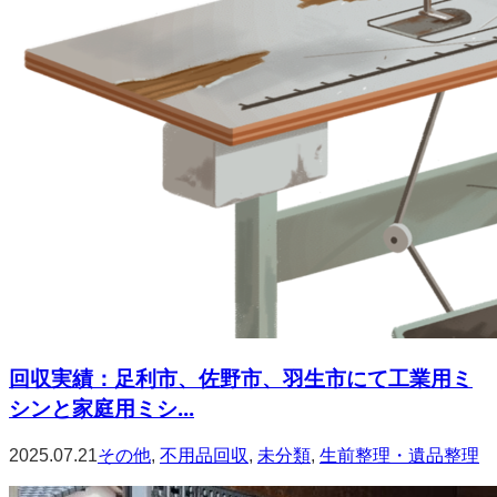
回収実績：足利市、佐野市、羽生市にて工業用ミ
シンと家庭用ミシ...
2025.07.21
その他
,
不用品回収
,
未分類
,
生前整理・遺品整理