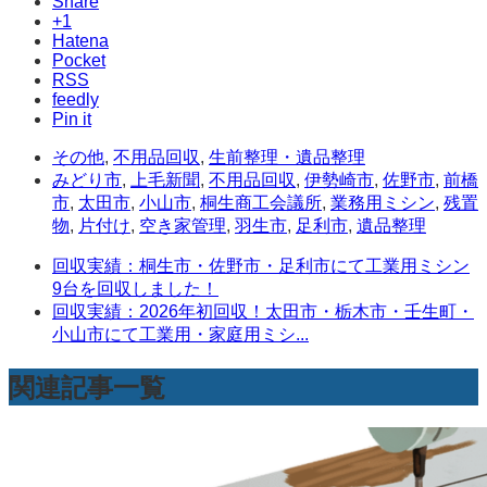
Share
+1
Hatena
Pocket
RSS
feedly
Pin it
その他
,
不用品回収
,
生前整理・遺品整理
みどり市
,
上毛新聞
,
不用品回収
,
伊勢崎市
,
佐野市
,
前橋
市
,
太田市
,
小山市
,
桐生商工会議所
,
業務用ミシン
,
残置
物
,
片付け
,
空き家管理
,
羽生市
,
足利市
,
遺品整理
回収実績：桐生市・佐野市・足利市にて工業用ミシン
9台を回収しました！
回収実績：2026年初回収！太田市・栃木市・壬生町・
小山市にて工業用・家庭用ミシ...
関連記事一覧