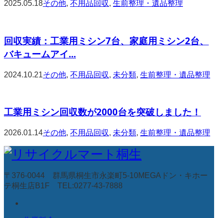
2025.05.18
その他
,
不用品回収
,
生前整理・遺品整理
回収実績：工業用ミシン7台、家庭用ミシン2台、
バキュームアイ...
2024.10.21
その他
,
不用品回収
,
未分類
,
生前整理・遺品整理
工業用ミシン回収数が2000台を突破しました！
2026.01.14
その他
,
不用品回収
,
未分類
,
生前整理・遺品整理
〒376-0044 群馬県桐生市永楽町5-10MEGAドン・キホー
テ桐生店B1F TEL:0277-43-7888