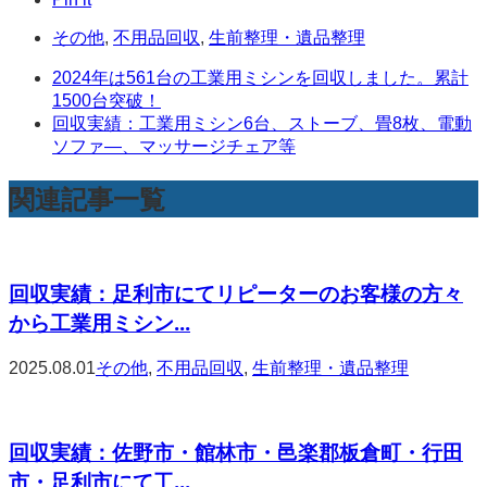
その他
,
不用品回収
,
生前整理・遺品整理
2024年は561台の工業用ミシンを回収しました。累計
1500台突破！
回収実績：工業用ミシン6台、ストーブ、畳8枚、電動
ソファ―、マッサージチェア等
関連記事一覧
回収実績：足利市にてリピーターのお客様の方々
から工業用ミシン...
2025.08.01
その他
,
不用品回収
,
生前整理・遺品整理
回収実績：佐野市・館林市・邑楽郡板倉町・行田
市・足利市にて工...