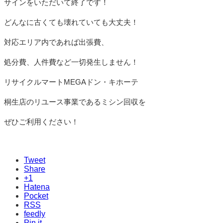
サインをいただいて終了です！
どんなに古くても壊れていても大丈夫！
対応エリア内であれば出張費、
処分費、人件費など一切発生しません！
リサイクルマートMEGAドン・キホーテ
桐生店のリユース事業であるミシン回収を
ぜひご利用ください！
Tweet
Share
+1
Hatena
Pocket
RSS
feedly
Pin it