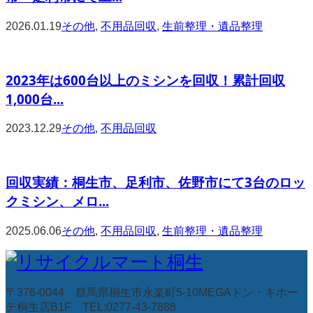
2026.01.19
その他
,
不用品回収
,
生前整理・遺品整理
2023年は600台以上のミシンを回収！累計回収
1,000台...
2023.12.29
その他
,
不用品回収
回収実績：桐生市、足利市、佐野市にて3台のロッ
クミシン、メロ...
2025.06.06
その他
,
不用品回収
,
生前整理・遺品整理
〒376-0044 群馬県桐生市永楽町5-10MEGAドン・キホー
テ桐生店B1F TEL:0277-43-7888