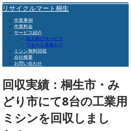
リサイクルマート桐生
作業事例
作業料金
サービス紹介
法人向けサービス
リモート見積もり
ミシン無料回収
会社概要
お問い合わせ
回収実績：桐生市・み
どり市にて8台の工業用
ミシンを回収しまし